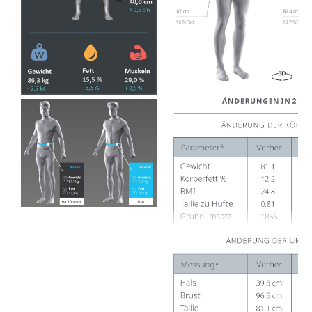
Damit werden selbst die
kleinsten
Körperveränderungen
verfolgt und quantifiziert.
Körperhaltung und
Körperbalanceanalyse
Ein 3D-Avatar in Kombination
mit dem Haltungsanalysetool
von SCANECA bildet Deine
Körperhaltung anschaulich
ab. Die Einzelheiten deiner
Körperhaltung werden sofort
verständlich und greifbar.