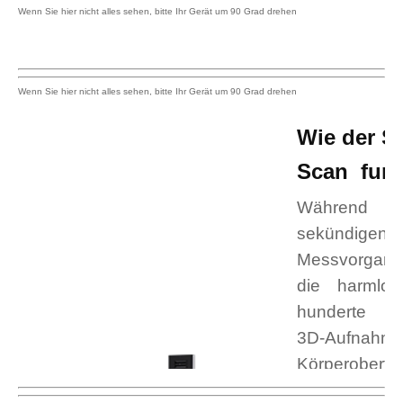
Wir bieten Dir
eine
Wie der 
umfangreiche
Scan funkt
&
Während e
sekündigen
detaillierte
Messvorgan
Körperanalyse
die harmlos
hunderte h
der neuesten
3D-Aufna
Körperoberflä
Generation
einzigartiger