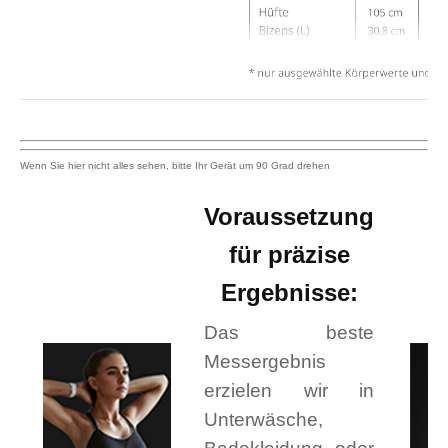
Dadurch wirst Du für ein
gezieltes Training zum
Ausgleichen Deiner
Haltungsfehler motiviert und
siehst danach die
Veränderungen mit eigenen
Augen. Die integrierte
Voraussetzung
Balancewaage analysiert die
für präzise
Belastungsverteilung der
Füße.
Ergebnisse:
Das beste
Messergebnis
Körperwerte
erzielen wir in
(Fettanteil, BMI, FFMI,
Unterwäsche,