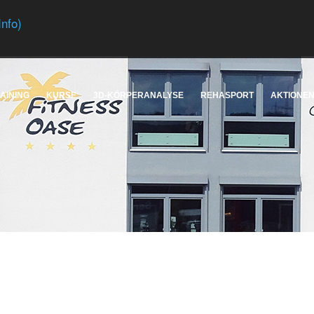
Info)
AINING
KURSE
3D-KÖRPERANALYSE
REHASPORT
AKTIONEN